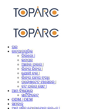
ଘର
ଉତ୍ପାଦଗୁଡିକ
ଦିଲଡୋ |
କମ୍ପନ
ଆନାଲ୍ ପ୍ଲଗ୍ |
ଲିଙ୍ଗ ରିଙ୍ଗ |
ଯୋନୀ ବଲ୍ |
ଲିଙ୍ଗ ପମ୍ପ ବୃଦ୍ଧି
ପ୍ରୋଷ୍ଟେଟ୍ ମାସେଜର୍ |
ବଟ ପ୍ଲଗ୍ ସେଟ୍ |
ଆମ ବିଷୟରେ
ସାର୍ଟିଫିକେଟ୍
ODM / OEM
ସମ୍ବାଦ
ଆମ ସହିତ ଯୋଗାଯୋଗ କରନ୍ତୁ |