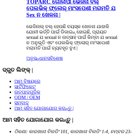
TOPARC ଗୋଲାପୀ ଭେଜିନା ବଲ୍
ପେଲଭିକ୍ ଫ୍ଲୋର୍ ମାଂସପେଶୀ ମରାମତି ଯ
Sex ନ ଖେଳନା |
ଭେଜିନାଲ୍ ବଲ୍ ହେଉଛି ବୟସ୍କ ଖେଳନା ଯାହାକି
ଯୋନୀ ଭର୍ତ୍ତି ପାଇଁ ଡିଜାଇନ୍ ହୋଇଛି, ପ୍ରାୟତ
sexual ଯ sexual ନ ଉତ୍ସାହ ପାଇଁ କିମ୍ବା ଯ sexual
ନ ଅନୁଭୂତି ଏବଂ ପେଲଭିକ୍ ଫ୍ଲୋର୍ ମାଂସପେଶୀ
ମରାମତି ପାଇଁ ବ୍ୟବହୃତ ହୁଏ |
ଅନୁସନ୍ଧାନ
ସବିଶେଷ
ଦ୍ରୁତ ଲିଙ୍କ୍ |
ଆମ ବିଷୟରେ
ସାର୍ଟିଫିକେଟ୍
ଉତ୍ପାଦଗୁଡିକ
ODM / OEM
ସମ୍ବାଦ
ଆମ ସହିତ ଯୋଗାଯୋଗ କରନ୍ତୁ |
ଆମ ସହିତ ଯୋଗାଯୋଗ କରନ୍ତୁ |
ଠିକଣା: କାରଖାନା ବିଲଡିଂ 101, କାରଖାନା ବିଲଡିଂ 1-4, ନମ୍ବର 23-