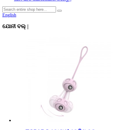
English
ଯୋନୀ ବଲ୍ |