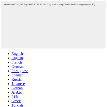
English
English
French
German
Portuguese
Spanish
Russian
Japanese
Korean
Arabic
Irish
Greek
Turkish