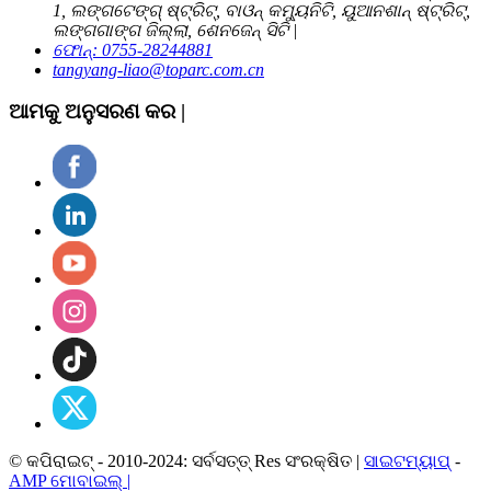
1, ଲଙ୍ଗଟେଙ୍ଗ୍ ଷ୍ଟ୍ରିଟ୍, ବାଓନ୍ କମ୍ୟୁନିଟି, ୟୁଆନଶାନ୍ ଷ୍ଟ୍ରିଟ୍,
ଲଙ୍ଗଗାଙ୍ଗ ଜିଲ୍ଲା, ଶେନଜେନ୍ ସିଟି |
ଫୋନ୍: 0755-28244881
tangyang-liao@toparc.com.cn
ଆମକୁ ଅନୁସରଣ କର |
© କପିରାଇଟ୍ - 2010-2024: ସର୍ବସତ୍ତ୍ Res ସଂରକ୍ଷିତ |
ସାଇଟମ୍ୟାପ୍
-
AMP ମୋବାଇଲ୍ |